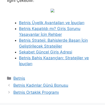
İlgini Çekebilir:
Betnis Üyelik Avantajları ve İpuçları
Betnis Kapatıldı mı? Giriş Sorunu
Yaşayanlar İçin Rehber
Betnis Strateji: Bahislerde Başarı İçin
Geliştirilecek Stratejiler
Sekabet Güncel Giriş Adresi
Betnis Bahis Kazançları: Stratejiler ve
İpuçları
Kategoriler
Betnis
Betnis Kadınlar Günü Bonusu
Betnis Ortaklık Programı