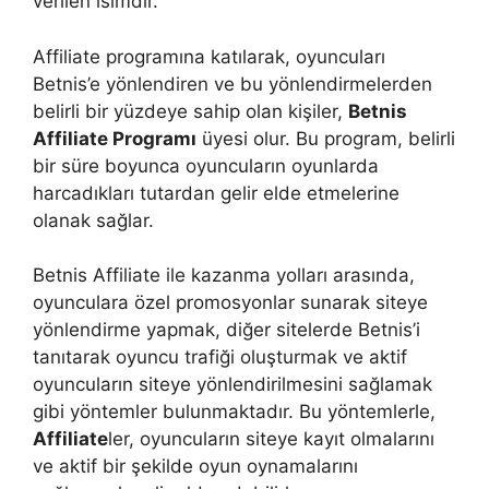
verilen isimdir.
Affiliate programına katılarak, oyuncuları
Betnis’e yönlendiren ve bu yönlendirmelerden
belirli bir yüzdeye sahip olan kişiler,
Betnis
Affiliate Programı
üyesi olur. Bu program, belirli
bir süre boyunca oyuncuların oyunlarda
harcadıkları tutardan gelir elde etmelerine
olanak sağlar.
Betnis Affiliate ile kazanma yolları arasında,
oyunculara özel promosyonlar sunarak siteye
yönlendirme yapmak, diğer sitelerde Betnis’i
tanıtarak oyuncu trafiği oluşturmak ve aktif
oyuncuların siteye yönlendirilmesini sağlamak
gibi yöntemler bulunmaktadır. Bu yöntemlerle,
Affiliate
ler, oyuncuların siteye kayıt olmalarını
ve aktif bir şekilde oyun oynamalarını