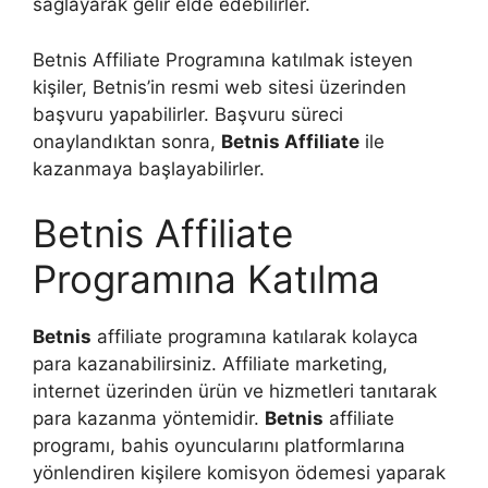
sağlayarak gelir elde edebilirler.
Betnis Affiliate Programına katılmak isteyen
kişiler, Betnis’in resmi web sitesi üzerinden
başvuru yapabilirler. Başvuru süreci
onaylandıktan sonra,
Betnis Affiliate
ile
kazanmaya başlayabilirler.
Betnis Affiliate
Programına Katılma
Betnis
affiliate programına katılarak kolayca
para kazanabilirsiniz. Affiliate marketing,
internet üzerinden ürün ve hizmetleri tanıtarak
para kazanma yöntemidir.
Betnis
affiliate
programı, bahis oyuncularını platformlarına
yönlendiren kişilere komisyon ödemesi yaparak