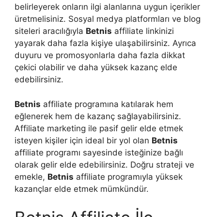
belirleyerek onların ilgi alanlarına uygun içerikler
üretmelisiniz. Sosyal medya platformları ve blog
siteleri aracılığıyla
Betnis
affiliate linkinizi
yayarak daha fazla kişiye ulaşabilirsiniz. Ayrıca
duyuru ve promosyonlarla daha fazla dikkat
çekici olabilir ve daha yüksek kazanç elde
edebilirsiniz.
Betnis
affiliate programına katılarak hem
eğlenerek hem de kazanç sağlayabilirsiniz.
Affiliate marketing ile pasif gelir elde etmek
isteyen kişiler için ideal bir yol olan
Betnis
affiliate programı sayesinde isteğinize bağlı
olarak gelir elde edebilirsiniz. Doğru strateji ve
emekle,
Betnis
affiliate programıyla yüksek
kazançlar elde etmek mümkündür.