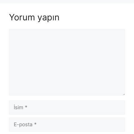
Yorum yapın
Yorum
İsim
E-
posta