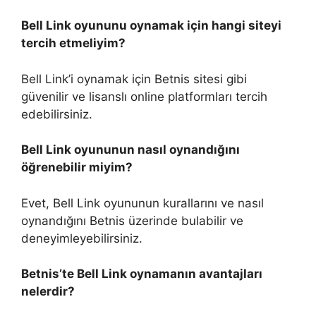
Bell Link oyununu oynamak için hangi siteyi
tercih etmeliyim?
Bell Link’i oynamak için Betnis sitesi gibi
güvenilir ve lisanslı online platformları tercih
edebilirsiniz.
Bell Link oyununun nasıl oynandığını
öğrenebilir miyim?
Evet, Bell Link oyununun kurallarını ve nasıl
oynandığını Betnis üzerinde bulabilir ve
deneyimleyebilirsiniz.
Betnis’te Bell Link oynamanın avantajları
nelerdir?