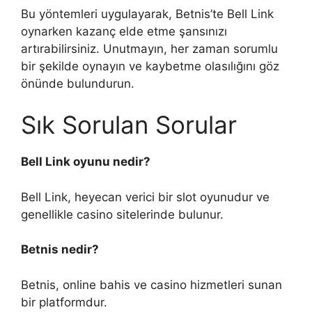
Bu yöntemleri uygulayarak, Betnis’te Bell Link
oynarken kazanç elde etme şansınızı
artırabilirsiniz. Unutmayın, her zaman sorumlu
bir şekilde oynayın ve kaybetme olasılığını göz
önünde bulundurun.
Sık Sorulan Sorular
Bell Link oyunu nedir?
Bell Link, heyecan verici bir slot oyunudur ve
genellikle casino sitelerinde bulunur.
Betnis nedir?
Betnis, online bahis ve casino hizmetleri sunan
bir platformdur.