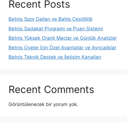
Recent Posts
Betnis Spor Dalları ve Bahis Çeşitliliği
Betnis Sadakat Programı ve Puan Sistemi
Betnis Yüksek Oranlı Maçlar ve Günlük Analizler
Betnis Üyeler İçin Özel Avantajlar ve Ayrıcalıklar
Betnis Teknik Destek ve İletişim Kanalları
Recent Comments
Görüntülenecek bir yorum yok.