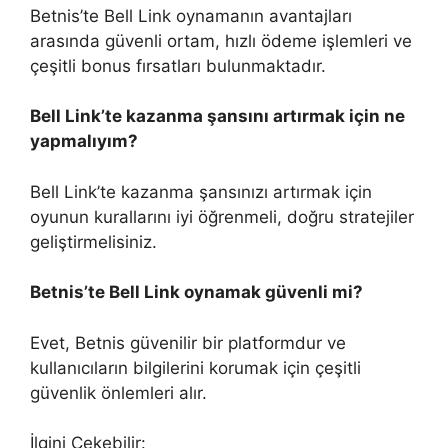
Betnis’te Bell Link oynamanın avantajları
arasında güvenli ortam, hızlı ödeme işlemleri ve
çeşitli bonus fırsatları bulunmaktadır.
Bell Link’te kazanma şansını artırmak için ne
yapmalıyım?
Bell Link’te kazanma şansınızı artırmak için
oyunun kurallarını iyi öğrenmeli, doğru stratejiler
geliştirmelisiniz.
Betnis’te Bell Link oynamak güvenli mi?
Evet, Betnis güvenilir bir platformdur ve
kullanıcıların bilgilerini korumak için çeşitli
güvenlik önlemleri alır.
İlgini Çekebilir: