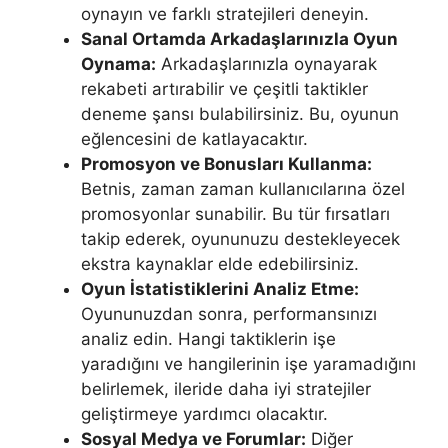
oynayın ve farklı stratejileri deneyin.
Sanal Ortamda Arkadaşlarınızla Oyun
Oynama:
Arkadaşlarınızla oynayarak
rekabeti artırabilir ve çeşitli taktikler
deneme şansı bulabilirsiniz. Bu, oyunun
eğlencesini de katlayacaktır.
Promosyon ve Bonusları Kullanma:
Betnis, zaman zaman kullanıcılarına özel
promosyonlar sunabilir. Bu tür fırsatları
takip ederek, oyununuzu destekleyecek
ekstra kaynaklar elde edebilirsiniz.
Oyun İstatistiklerini Analiz Etme:
Oyununuzdan sonra, performansınızı
analiz edin. Hangi taktiklerin işe
yaradığını ve hangilerinin işe yaramadığını
belirlemek, ileride daha iyi stratejiler
geliştirmeye yardımcı olacaktır.
Sosyal Medya ve Forumlar:
Diğer