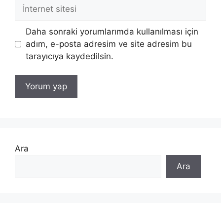
İnternet
sitesi
Daha sonraki yorumlarımda kullanılması için
adım, e-posta adresim ve site adresim bu
tarayıcıya kaydedilsin.
Ara
Ara