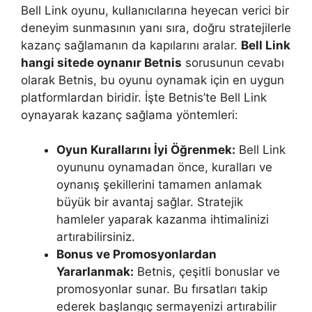
Bell Link oyunu, kullanıcılarına heyecan verici bir
deneyim sunmasının yanı sıra, doğru stratejilerle
kazanç sağlamanın da kapılarını aralar.
Bell Link
hangi sitede oynanır Betnis
sorusunun cevabı
olarak Betnis, bu oyunu oynamak için en uygun
platformlardan biridir. İşte Betnis’te Bell Link
oynayarak kazanç sağlama yöntemleri:
Oyun Kurallarını İyi Öğrenmek:
Bell Link
oyununu oynamadan önce, kuralları ve
oynanış şekillerini tamamen anlamak
büyük bir avantaj sağlar. Stratejik
hamleler yaparak kazanma ihtimalinizi
artırabilirsiniz.
Bonus ve Promosyonlardan
Yararlanmak:
Betnis, çeşitli bonuslar ve
promosyonlar sunar. Bu fırsatları takip
ederek başlangıç sermayenizi artırabilir