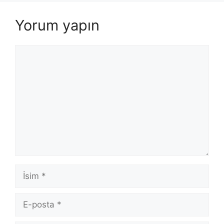
Yorum yapın
Yorum
İsim
E-
posta