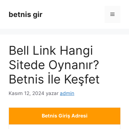
İçeriğe
atla
betnis gir
Menü
Bell Link Hangi
Sitede Oynanır?
Betnis İle Keşfet
Kasım 12, 2024
yazar
admin
Betnis Giriş Adresi