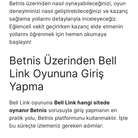
Betnis üzerinden nasıl oynayabileceğinizi, oyun
deneyiminizi nasıl geliştirebileceğinizi ve kazanç
sağlama yollarını detaylarıyla inceleyeceğiz.
Eğlenceli vakit geçirirken kazanç elde etmenin
yollarını öğrenmek için hemen okumaya
başlayın!
Betnis Üzerinden Bell
Link Oyununa Giriş
Yapma
Bell Link oyununa
Bell Link hangi sitede
oynanır Betnis
sorusuyla giriş yapmanın en
pratik yolu, Betnis platformunu kullanmaktır. İşte
bu süreçte izlemeniz gereken adımlar: