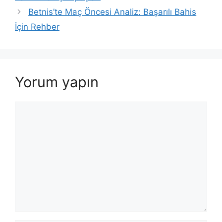
Betnis’te Maç Öncesi Analiz: Başarılı Bahis
İçin Rehber
Yorum yapın
Yorum