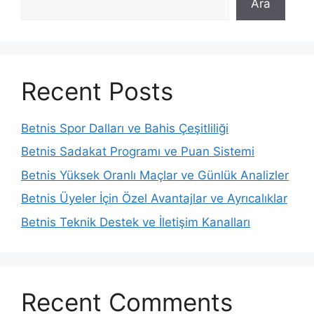
Ara
Recent Posts
Betnis Spor Dalları ve Bahis Çeşitliliği
Betnis Sadakat Programı ve Puan Sistemi
Betnis Yüksek Oranlı Maçlar ve Günlük Analizler
Betnis Üyeler İçin Özel Avantajlar ve Ayrıcalıklar
Betnis Teknik Destek ve İletişim Kanalları
Recent Comments