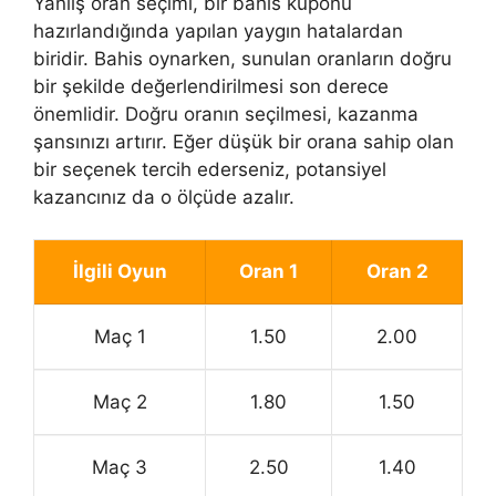
Yanlış oran seçimi, bir bahis kuponu
hazırlandığında yapılan yaygın hatalardan
biridir. Bahis oynarken, sunulan oranların doğru
bir şekilde değerlendirilmesi son derece
önemlidir. Doğru oranın seçilmesi, kazanma
şansınızı artırır. Eğer düşük bir orana sahip olan
bir seçenek tercih ederseniz, potansiyel
kazancınız da o ölçüde azalır.
İlgili Oyun
Oran 1
Oran 2
Maç 1
1.50
2.00
Maç 2
1.80
1.50
Maç 3
2.50
1.40