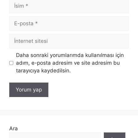
İsim
E-
posta
İnternet
sitesi
Daha sonraki yorumlarımda kullanılması için
adım, e-posta adresim ve site adresim bu
tarayıcıya kaydedilsin.
Ara