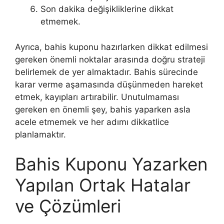
Son dakika değişikliklerine dikkat
etmemek.
Ayrıca, bahis kuponu hazırlarken dikkat edilmesi
gereken önemli noktalar arasında doğru strateji
belirlemek de yer almaktadır. Bahis sürecinde
karar verme aşamasında düşünmeden hareket
etmek, kayıpları artırabilir. Unutulmaması
gereken en önemli şey, bahis yaparken asla
acele etmemek ve her adımı dikkatlice
planlamaktır.
Bahis Kuponu Yazarken
Yapılan Ortak Hatalar
ve Çözümleri