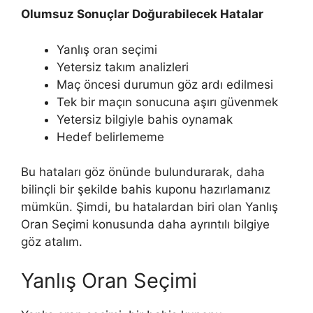
Olumsuz Sonuçlar Doğurabilecek Hatalar
Yanlış oran seçimi
Yetersiz takım analizleri
Maç öncesi durumun göz ardı edilmesi
Tek bir maçın sonucuna aşırı güvenmek
Yetersiz bilgiyle bahis oynamak
Hedef belirlememe
Bu hataları göz önünde bulundurarak, daha
bilinçli bir şekilde bahis kuponu hazırlamanız
mümkün. Şimdi, bu hatalardan biri olan Yanlış
Oran Seçimi konusunda daha ayrıntılı bilgiye
göz atalım.
Yanlış Oran Seçimi