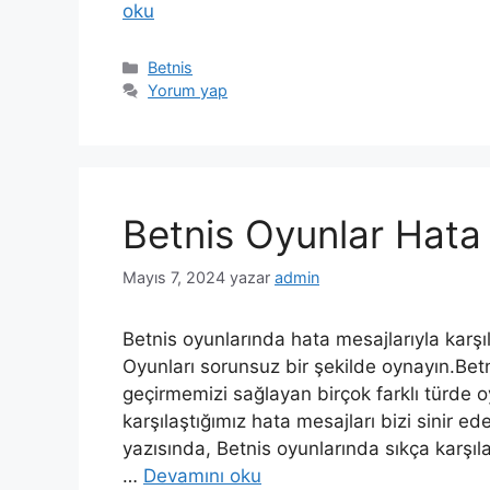
oku
Kategoriler
Betnis
Yorum yap
Betnis Oyunlar Hata 
Mayıs 7, 2024
yazar
admin
Betnis oyunlarında hata mesajlarıyla karşı
Oyunları sorunsuz bir şekilde oynayın.Betni
geçirmemizi sağlayan birçok farklı türde 
karşılaştığımız hata mesajları bizi sinir ed
yazısında, Betnis oyunlarında sıkça karşıl
…
Devamını oku