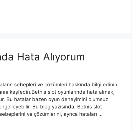
ında Hata Alıyorum
taların sebepleri ve çözümleri hakkında bilgi edinin.
rını keşfedin.Betnis slot oyunlarında hata almak,
mdur. Bu hatalar bazen oyun deneyimini olumsuz
engelleyebilir. Bu blog yazısında, Betnis slot
 sebeplerini ve çözümlerini, ayrıca hataları …