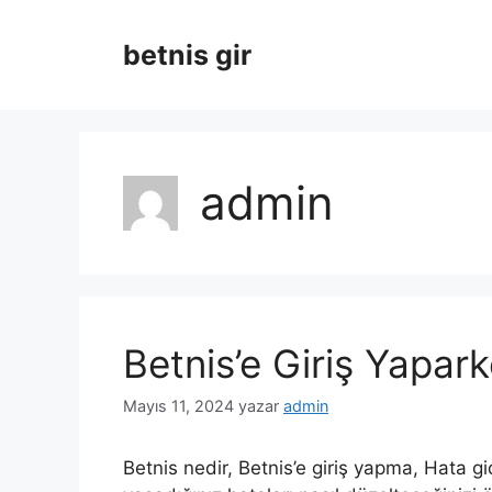
İçeriğe
atla
betnis gir
admin
Betnis’e Giriş Yapar
Mayıs 11, 2024
yazar
admin
Betnis nedir, Betnis’e giriş yapma, Hata g